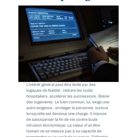
L’intérêt général peut être tenté par des
logiques de fluidité : réduire les coûts
hospitaliers, accélérer les successions, libérer
des logements. Le bien commun, lui, exige une
autre exigence : protéger la personne, surtout
lorsqu’elle est devenue une charge. Il impose
de sanctuariser la fin de vie contre toute
intrusion économique. La valeur d’un être
humain ne se mesure pas à sa capacité de