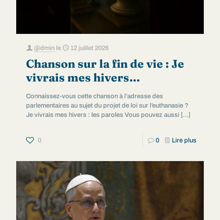
@dmin
le
12 juillet 2026
Chanson sur la fin de vie : Je
vivrais mes hivers…
Connaissez-vous cette chanson à l’adresse des
parlementaires au sujet du projet de loi sur l’euthanasie ?
Je vivrais mes hivers : les paroles Vous pouvez aussi
[…]
0
0
Lire plus