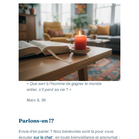
«
Que sert à l’homme de gagner le monde
entier, s’il perd sa vie ?
»
Marc 8, 36
Parlons-en !?
Envie d’en parler ? Nos bénévoles sont là pour vous
écouter
sur le chat’
, en toute bienveillance et anonymat :