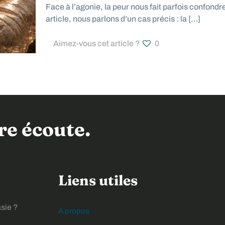
Face à l’agonie, la peur nous fait parfois confondre
article, nous parlons d’un cas précis : la
[…]
Aimez-vous cet article ?
0
e écoute.
Liens utiles
asie ?
A propos