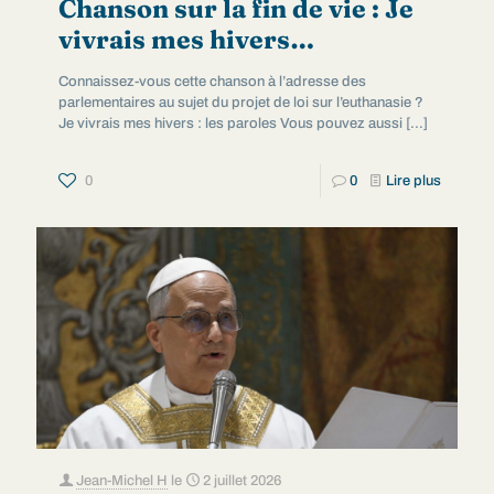
Chanson sur la fin de vie : Je
vivrais mes hivers…
Connaissez-vous cette chanson à l’adresse des
parlementaires au sujet du projet de loi sur l’euthanasie ?
Je vivrais mes hivers : les paroles Vous pouvez aussi
[…]
0
0
Lire plus
Jean-Michel H
le
2 juillet 2026